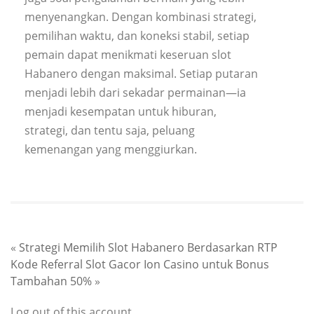
menyenangkan. Dengan kombinasi strategi,
pemilihan waktu, dan koneksi stabil, setiap
pemain dapat menikmati keseruan slot
Habanero dengan maksimal. Setiap putaran
menjadi lebih dari sekadar permainan—ia
menjadi kesempatan untuk hiburan,
strategi, dan tentu saja, peluang
kemenangan yang menggiurkan.
«
Strategi Memilih Slot Habanero Berdasarkan RTP
Kode Referral Slot Gacor Ion Casino untuk Bonus
Tambahan 50%
»
Log out of this account