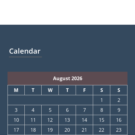
Calendar
August 2026
M
T
W
T
F
S
S
1
2
3
4
5
6
7
8
9
10
11
12
13
14
15
16
17
18
19
20
21
22
23