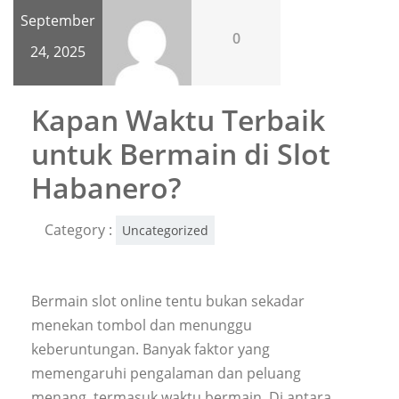
September
0
24, 2025
Kapan Waktu Terbaik
untuk Bermain di Slot
Habanero?
Category :
Uncategorized
Bermain slot online tentu bukan sekadar
menekan tombol dan menunggu
keberuntungan. Banyak faktor yang
memengaruhi pengalaman dan peluang
menang, termasuk waktu bermain. Di antara