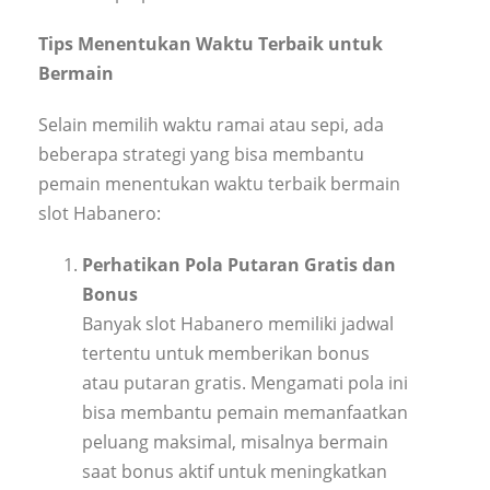
Tips Menentukan Waktu Terbaik untuk
Bermain
Selain memilih waktu ramai atau sepi, ada
beberapa strategi yang bisa membantu
pemain menentukan waktu terbaik bermain
slot Habanero:
Perhatikan Pola Putaran Gratis dan
Bonus
Banyak slot Habanero memiliki jadwal
tertentu untuk memberikan bonus
atau putaran gratis. Mengamati pola ini
bisa membantu pemain memanfaatkan
peluang maksimal, misalnya bermain
saat bonus aktif untuk meningkatkan