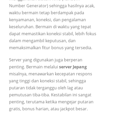
Number Generator) sehingga hasilnya acak,
waktu bermain tetap berdampak pada
kenyamanan, koneksi, dan pengalaman
keseluruhan. Bermain di waktu yang tepat
dapat memastikan koneksi stabil, lebih fokus
dalam mengambil keputusan, dan
memaksimalkan fitur bonus yang tersedia.
Server yang digunakan juga berperan
penting. Bermain melalui
server Jepang
misalnya, menawarkan kecepatan respons
yang tinggi dan koneksi stabil, sehingga
putaran tidak terganggu oleh lag atau
pemutusan tiba-tiba. Kestabilan ini sangat
penting, terutama ketika mengejar putaran
gratis, bonus harian, atau jackpot besar.